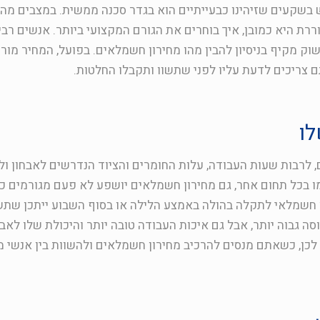
וש בשקעים שזיהינו כבעייתיים הוא בגדר סכנה ממשית. במצבים מהס
ת היא כמובן, איך בוחרים את הגורם המקצועי ביותר. אנשים רבי
ק מקיף בניסיון להבין מהו מחירון חשמלאים. בפועל, המחיר מור
צריכים לדעת עליו לפני שתשוו ותקבלו החלטות.
לו
 לרבות שעות העבודה, עלות החומרים והציוד הנדרשים לאבחון ול
ו בכל תחום אחר, גם מחירון חשמלאים יושפע לא פעם מגורמים כמו
ו חשמלאי לתקלה בהולה באמצע הלילה או בסוף השבוע ייתכן שת
סה גבוה יותר, אבל גם איכות העבודה טובה יותר והיכולת שלו לאב
כן, כשאתם מנסים להרכיב מחירון חשמלאים ולהשוות בין אנשי מ