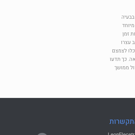
בבעיה
מיוחד
ת זמן
 עצרו
כלו לצמצם
ות מלאה. כך תדעו
ול ממושך
תקשרות
LeonElecetr