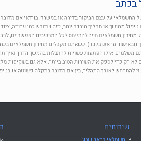
 בכתב
 החשמלאי על עצם הביקור בדירה או במשרד, בוודאי אם מדובר 
טיפול ממושך או תהליך מורכב יותר, כזה שדורש זמן עבודה, ציוד 
. מחירון חשמלאים חייב להתייחס לכל המרכיבים האפשריים, לרבו
 (ובאישור מראש בלבד). כשאתם מקבלים מחירון חשמלאים בכתב
אתם משלמים, אילו הפתעות עשויות להתגלות בהמשך הדרך ואיך תו
אפשר. אנחנו בחברת Leon Electric פועלים לא רק כדי לספק את השירות הטוב ביותר, אלא גם בשקיפ
עשוי להתרחש לאורך התהליך, בין אם מדובר בתקלה פשוטה או בטיפ
שירותים
ה
חשמלאי בבאר שבע
ic