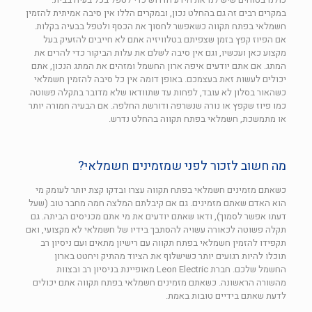
במקרים רבים זה גם בהחלט נכון, ובמקרים הללו אין סיבה אמיתית להזמין
חשמלאי בפתח תקווה כשאפשר לחסוך את הכסף ולטפל בבעיה בקלות.
אם הפיוז קפץ בזמן שצפיתם בטלוויזיה אתם לא חייבים להזעיק בעל
מקצוע כאן ועכשיו, וגם אין סיבה לשלם את עלות הביקור כדי להרים את
המתג. אם אתם יודעים איפה ארון החשמל ומזהים את המתג הנכון, אתם
יכולים לעשות זאת בעצמכם. באופן דומה אין כל סיבה להזמין חשמלאי
כשהאור בסלון לא עובד, לפחות עד שתוודאו שלא מדובר בתקלה פשוטה
כמו פיוז שקפץ או נורה שנשרפה ודורשת החלפה. אם הבעיה חמורה יותר
או מתמשכת, חשמלאי בפתח תקווה בהחלט נדרש.
מה חשוב לזכור לפני שמזמינים חשמלאי?
כשאתם מזמינים חשמלאי בפתח תקווה עצרו ובדקו קצת יותר לעומק מי
הוא האדם שאתם מזמינים. גם אם קיבלתם המלצה חמה מחבר טוב (שעל
דעתו אפשר לסמוך), ודאו שאתם יודעים את מי אתם מכניסים הביתה. גם
תקלה פשוטה לכאורה עשויה להסתבך בידיו של חשמלאי לא מקצועי, ואם
תקפידו להזמין חשמלאי בפתח תקווה עם רישיון מתאים ועם ניסיון רב
תוכלו להיות רגועים יותר כשישלוף את הציוד מהתיק ויחטט בארון
החשמל שלכם. חברת Leon Electric מאופיינת בניסיון רב ובצוות
מהשורה הראשונה. כשאתם מזמינים חשמלאי בפתח תקווה אתם יכולים
לדעת שאתם בידיים טובות באמת.