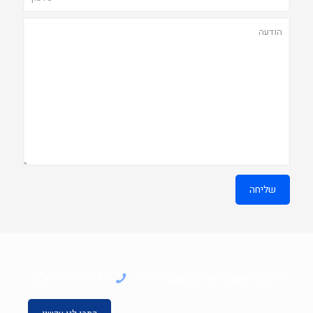
להזמנת חשמלאי מקצועי חייגו:
054-793-9741