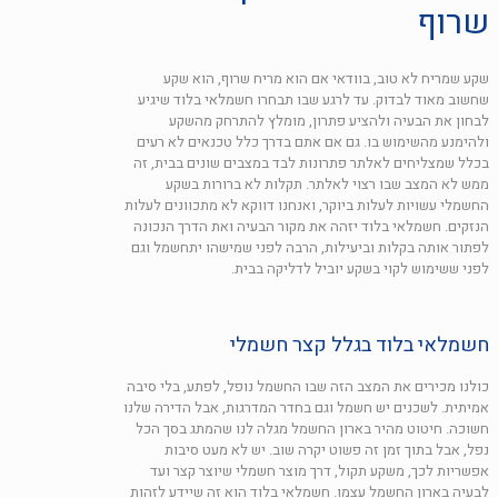
שרוף
שקע שמריח לא טוב, בוודאי אם הוא מריח שרוף, הוא שקע
שחשוב מאוד לבדוק. עד לרגע שבו תבחרו חשמלאי בלוד שיגיע
לבחון את הבעיה ולהציע פתרון, מומלץ להתרחק מהשקע
ולהימנע מהשימוש בו. גם אם אתם בדרך כלל טכנאים לא רעים
בכלל שמצליחים לאלתר פתרונות לבד במצבים שונים בבית, זה
ממש לא המצב שבו רצוי לאלתר. תקלות לא ברורות בשקע
החשמלי עשויות לעלות ביוקר, ואנחנו דווקא לא מתכוונים לעלות
הנזקים. חשמלאי בלוד יזהה את מקור הבעיה ואת הדרך הנכונה
לפתור אותה בקלות וביעילות, הרבה לפני שמישהו יתחשמל וגם
לפני ששימוש לקוי בשקע יוביל לדליקה בבית.
חשמלאי בלוד בגלל קצר חשמלי
כולנו מכירים את המצב הזה שבו החשמל נופל, לפתע, בלי סיבה
אמיתית. לשכנים יש חשמל וגם בחדר המדרגות, אבל הדירה שלנו
חשוכה. חיטוט מהיר בארון החשמל מגלה לנו שהמתג בסך הכל
נפל, אבל בתוך זמן זה פשוט יקרה שוב. יש לא מעט סיבות
אפשריות לכך, משקע תקול, דרך מוצר חשמלי שיוצר קצר ועד
לבעיה בארון החשמל עצמו. חשמלאי בלוד הוא זה שיידע לזהות