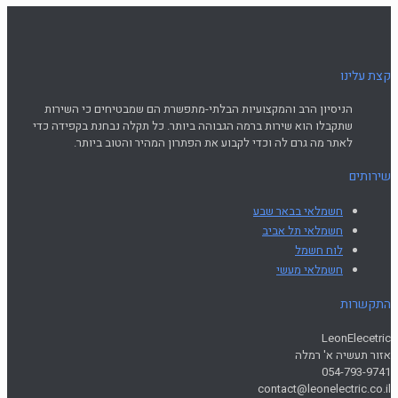
קצת עלינו
הניסיון הרב והמקצועיות הבלתי-מתפשרת הם שמבטיחים כי השירות
שתקבלו הוא שירות ברמה הגבוהה ביותר. כל תקלה נבחנת בקפידה כדי
לאתר מה גרם לה וכדי לקבוע את הפתרון המהיר והטוב ביותר.
שירותים
חשמלאי בבאר שבע
חשמלאי תל אביב
לוח חשמל
חשמלאי מעשי
התקשרות
LeonElecetric
אזור תעשיה א' רמלה
054-793-9741
contact@leonelectric.co.il