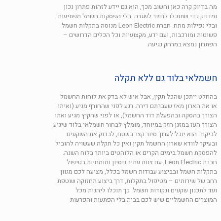
מה בדיוק קרה כאן וחשוב מכך, הוא גם יידע לזהות פתרון נכון
ומדויק כדי שתוכלו לחזור לשגרה. בלי הפסקות חשמל מפתיעות
ובלי נפילות מתח. חברת Leon Electric מנוסה בתקלות חשמל
פשוטות ומורכבות, ועם ידע, מקצועיות וכל הכלים הדרושים –
הפתרון נמצא במרחק נגיעה.
חשמלאי בלוד גם ללא תקלה
בהחלט ייתכן שהכל תקין, אבל איש לא בדק את לוחות החשמל
או את הארון מאז שעברתם דירה. רגע לפני שהחורף מגיע (ואיתו
הצורך בהסקה ובהפעלת דוד החשמל), או לפני שהקיץ מגיע ואתו
הצורך העז במזגן חזק במיוחד, מומלץ לבחור חשמלאי בלוד שיגיע
לביקור. הוא יוכל לערוך סיור קצר בשטח, לבדוק את השקעים
ובעיקר לוודא שארון החשמל תקין ואין כל תקלה שעשויה להוביל
להפסקת חשמל בימים הקרים או הלוהטים ביותר בלוח השנה.
חברת Leon Electric, עם צוות עתיר ניסיון ומומחיות בטיפול
בתקלות חשמל ובביצוע עבודות חשמל בכלל, מציעה לכם מגוון
רחב של שירותים – מטיפול בתקלות, דרך ביצוע תחזוקה שוטפת
ועד לתכנון שקעים ונקודות חשמל. כך תוכלו ליהנות מכל
המוצרים החשמליים שיש לכם בבית בלי הפתעות והפרעות